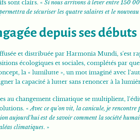
fs sont clairs. «
Si nous arrivons à lever entre 150 0
permettra de sécuriser les quatre salaires et le nouveau
gagée depuis ses débuts
iffusée et distribuée par Harmonia Mundi, s'est r
nsitions écologiques et sociales, complétés par q
cept, la « lumilutte », un mot imaginé avec l'au
igner la capacité à lutter sans renoncer à la lumiè
iées au changement climatique se multiplient, l'é
solutions. «
Avec ce qu'on vit, la canicule, je rencontre 
tion aujourd'hui est de savoir comment la société huma
 aléas climatiques
. »