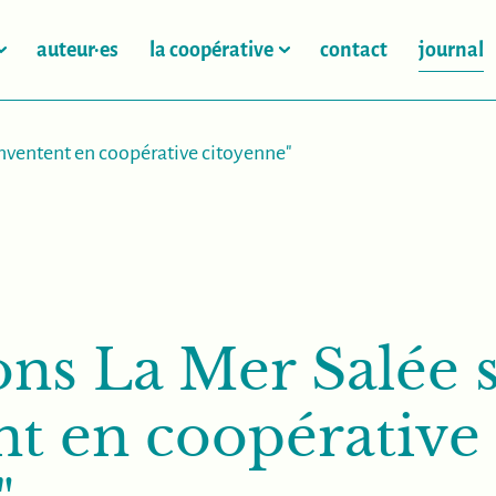
auteur·es
la coopérative
contact
journal
éinventent en coopérative citoyenne"
ons La Mer Salée 
nt en coopérative