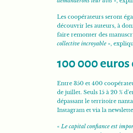
demanderons leur avis
», expli
Les coopérateurs seront égal
découvrir les auteurs, à don
faire remonter des manuscri
collective incroyable
», expliq
100 000 euros 
Entre 350 et 400 coopérateur
de juillet. Seuls 15 à 20 % d
dépassant le territoire nan
Instagram et via la newslett
«
Le capital confiance est impor