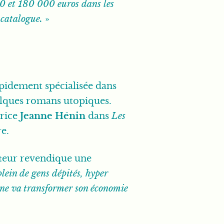
00 et 180 000 euros dans les
 catalogue.
»
apidement spécialisée dans
uelques romans utopiques.
trice
Jeanne Hénin
dans
Les
re.
diteur revendique une
plein de gens dépités, hyper
ine va transformer son économie