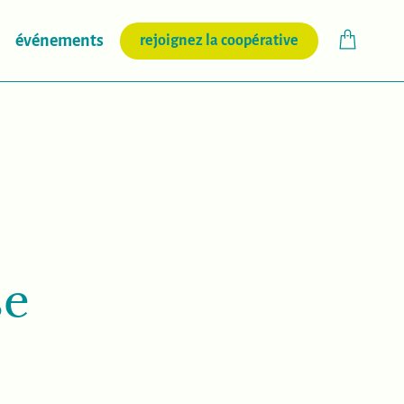
(nouvelle fenêtr
événements
rejoignez la coopérative
se