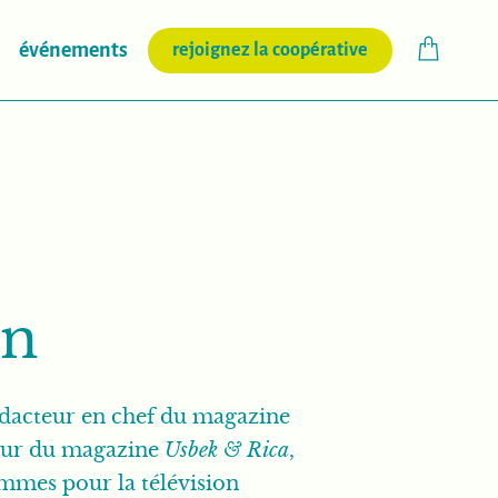
(nouvelle fenêtr
événements
rejoignez la coopérative
an
édacteur en chef du magazine
eur du magazine
Usbek & Rica
,
mmes pour la télévision