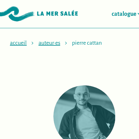
catalogue
accueil
auteur·es
pierre cattan