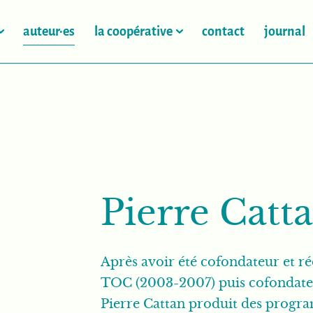
auteur·es
la coopérative
contact
journal
Pierre Catt
Après avoir été cofondateur et r
TOC (2003-2007) puis cofondat
Pierre Cattan produit des progra